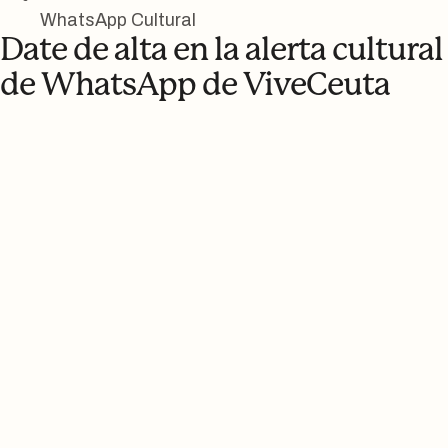
WhatsApp Cultural
Date de alta en la alerta cultural
de WhatsApp de ViveCeuta