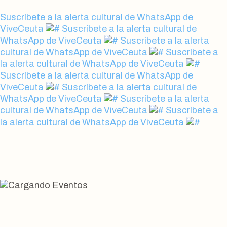
Suscríbete a la alerta cultural de WhatsApp de
ViveCeuta
Suscríbete a la alerta cultural de
WhatsApp de ViveCeuta
Suscríbete a la alerta
cultural de WhatsApp de ViveCeuta
Suscríbete a
la alerta cultural de WhatsApp de ViveCeuta
Suscríbete a la alerta cultural de WhatsApp de
ViveCeuta
Suscríbete a la alerta cultural de
WhatsApp de ViveCeuta
Suscríbete a la alerta
cultural de WhatsApp de ViveCeuta
Suscríbete a
la alerta cultural de WhatsApp de ViveCeuta