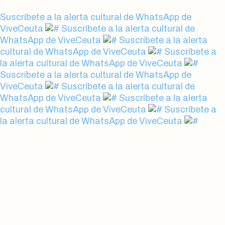
Suscríbete a la alerta cultural de WhatsApp de
ViveCeuta
Suscríbete a la alerta cultural de
WhatsApp de ViveCeuta
Suscríbete a la alerta
cultural de WhatsApp de ViveCeuta
Suscríbete a
la alerta cultural de WhatsApp de ViveCeuta
Suscríbete a la alerta cultural de WhatsApp de
ViveCeuta
Suscríbete a la alerta cultural de
WhatsApp de ViveCeuta
Suscríbete a la alerta
cultural de WhatsApp de ViveCeuta
Suscríbete a
la alerta cultural de WhatsApp de ViveCeuta