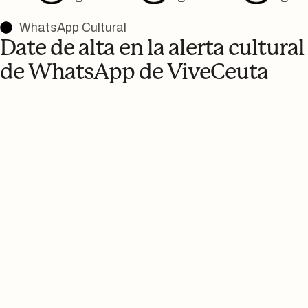
WhatsApp Cultural
Date de alta en la alerta cultural
de WhatsApp de ViveCeuta