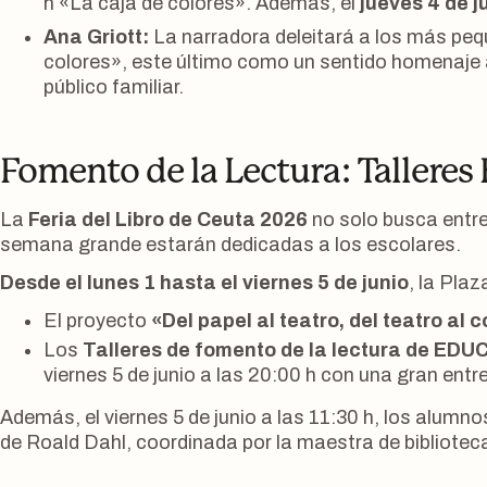
h «La caja de colores». Además, el
jueves 4 de j
Ana Griott:
La narradora deleitará a los más peq
colores», este último como un sentido homenaje a 
público familiar.
Fomento de la Lectura: Talleres 
La
Feria del Libro de Ceuta 2026
no solo busca entret
semana grande estarán dedicadas a los escolares.
Desde el lunes 1 hasta el viernes 5 de junio
, la Pla
El proyecto
«Del papel al teatro, del teatro al 
Los
Talleres de fomento de la lectura de ED
viernes 5 de junio a las 20:00 h con una gran entr
Además, el viernes 5 de junio a las 11:30 h, los alumno
de Roald Dahl, coordinada por la maestra de bibliote