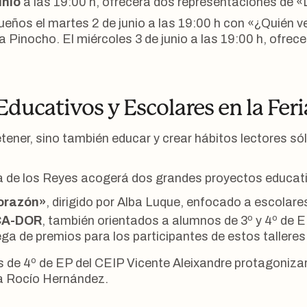
unio
a las 19:00 h, ofrecerá dos representaciones de «
ueños el martes 2 de junio a las 19:00 h con «¿Quién 
Pinocho. El miércoles 3 de junio a las 19:00 h, ofrece
Educativos y Escolares en la Feri
ener, sino también educar y crear hábitos lectores sól
za de los Reyes acogerá dos grandes proyectos educati
corazón»
, dirigido por Alba Luque, enfocado a escolare
UCA-DOR
, también orientados a alumnos de 3º y 4º de 
ega de premios para los participantes de estos talleres
s de 4º de EP del CEIP Vicente Aleixandre protagonizará
ca Rocío Hernández
.