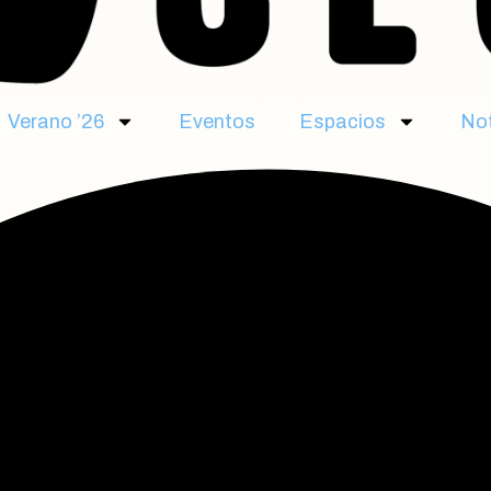
Verano ’26
Eventos
Espacios
Not